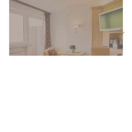
Double bedroom
DINAD