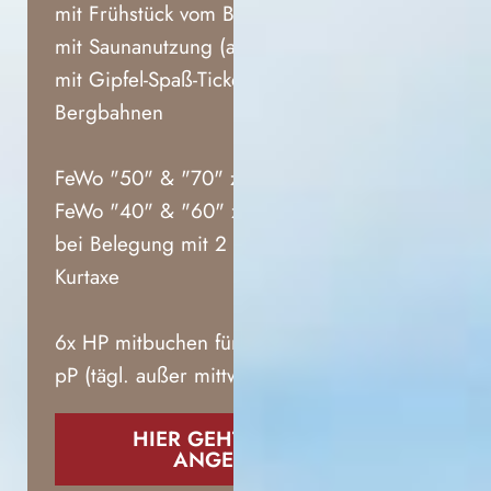
mit Frühstück vom Buffet
mit Saunanutzung (außer mittwochs)
mit Gipfel-Spaß-Ticket mit 7
Bergbahnen
FeWo "50" & "70" zu € 1119,00
FeWo "40" & "60" zu € 1378,00
bei Belegung mit 2 Personen zzgl.
Kurtaxe
6x HP mitbuchen für nur € 120,00
pP (tägl. außer mittwochs)
HIER GEHT´S ZUM
ANGEBOT