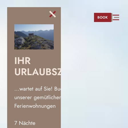
direkt zur Navigation
direkt zum Inhalt
BOOK
IHR
URLAUBSZUHAUSE
...wartet auf Sie! Buchen Sie eine
unserer gemütlichen
Ferienwohnungen
7 Nächte