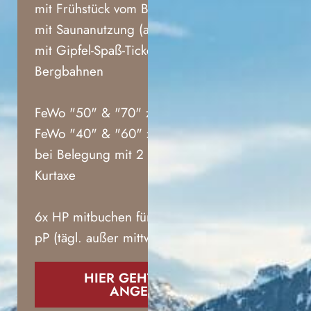
mit Frühstück vom Buffet
mit Saunanutzung (außer mittwochs)
mit Gipfel-Spaß-Ticket mit 7
Bergbahnen
FeWo "50" & "70" zu € 1119,00
FeWo "40" & "60" zu € 1378,00
bei Belegung mit 2 Personen zzgl.
Kurtaxe
6x HP mitbuchen für nur € 120,00
pP (tägl. außer mittwochs)
HIER GEHT´S ZUM
ANGEBOT