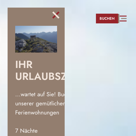
direkt zur Navigation
direkt zum Inhalt
BUCHEN
IHR
URLAUBSZUHAUSE
...wartet auf Sie! Buchen Sie eine
unserer gemütlichen
Ferienwohnungen
7 Nächte