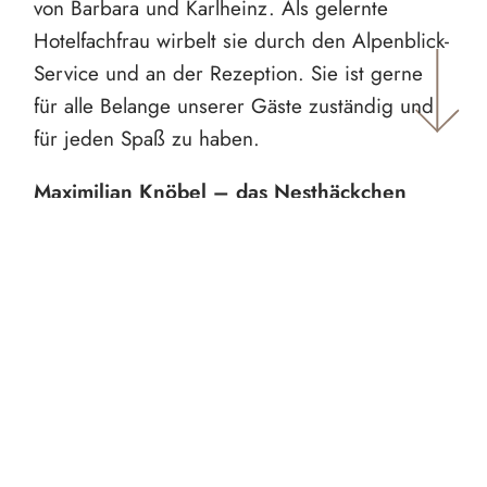
von Barbara und Karlheinz. Als gelernte
Hotelfachfrau wirbelt sie durch den Alpenblick-
Service und an der Rezeption. Sie ist gerne
für alle Belange unserer Gäste zuständig und
für jeden Spaß zu haben.
Maximilian Knöbel – das Nesthäckchen
(oder so)
Der jüngste im Bund ist Maximilian Knöbel.
Unser Nesthäckchen wird er immer bleiben,
auch wenn er schon nicht mehr ganz so klein
ist. Er werkelt sehr gerne in den technischen
Bereichen des Hauses herum und liebt es sich
in neue Technik hineinzufuchsen. Unsere Gäste
umsorgt er in der Küche aber auch an der
Rezeption macht er keine so schlechte Figur.