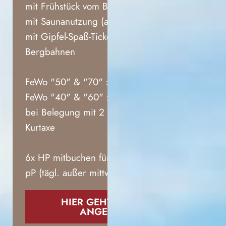
mit Frühstück vom Buffet
mit Saunanutzung (außer mittwochs)
mit Gipfel-Spaß-Ticket mit 7
Bergbahnen
FeWo "50" & "70" zu € 1119,00
FeWo "40" & "60" zu € 1378,00
bei Belegung mit 2 Personen zzgl.
Kurtaxe
6x HP mitbuchen für nur € 120,00
pP (tägl. außer mittwochs)
HIER GEHT´S ZUM
ANGEBOT