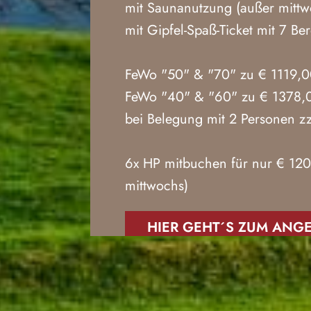
mit Saunanutzung (außer mittw
mit Gipfel-Spaß-Ticket mit 7 B
FeWo "50" & "70" zu € 1119,
FeWo "40" & "60" zu € 1378,
bei Belegung mit 2 Personen zz
6x HP mitbuchen für nur € 120
mittwochs)
HIER GEHT´S ZUM ANG