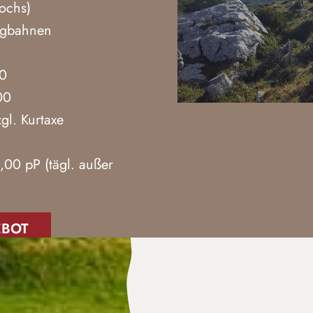
ochs)
ergbahnen
00
00
gl. Kurtaxe
,00 pP (tägl. außer
EBOT