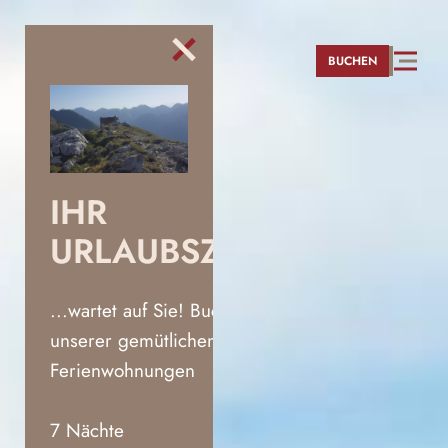
direkt zur Navigation
direkt zum Inhalt
BUCHEN
IHR
URLAUBSZUHAUSE
...wartet auf Sie! Buchen Sie eine
unserer gemütlichen
Ferienwohnungen
7 Nächte