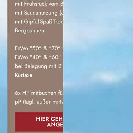
mit Frühstück vom Buffet
mit Saunanutzung (außer mittwochs)
mit Gipfel-Spaß-Ticket mit 7
Bergbahnen
FeWo "50" & "70" zu € 1119,00
FeWo "40" & "60" zu € 1378,00
bei Belegung mit 2 Personen zzgl.
Kurtaxe
6x HP mitbuchen für nur € 120,00
pP (tägl. außer mittwochs)
HIER GEHT´S ZUM
ANGEBOT